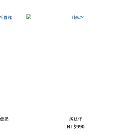
折疊鎚
純鈦杯
NT$990