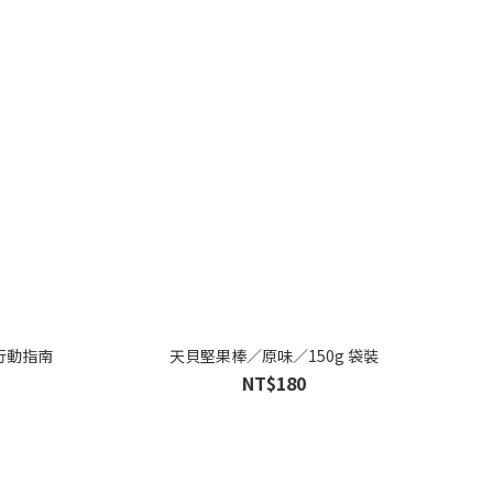
行動指南
天貝堅果棒／原味／150g 袋裝
NT$180