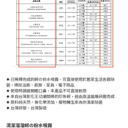
✹ 已稀釋完成的蚵の粉水噴霧，可直接使用於居家生活各類除
菌，擦拭浴廁、廚房、家具、電子用品
✹ 使用時請避開眼口鼻，本產品不可直接飲用
✹ 來自台灣彰化王功潮間帶的珍珠蚵，經由高溫鍛燒研磨而成
✹ 原料純天然，無化學添加，廢物轉生來為你清潔除菌
✹ 台灣研發、台灣製造
清潔溜溜蚵の粉水噴霧