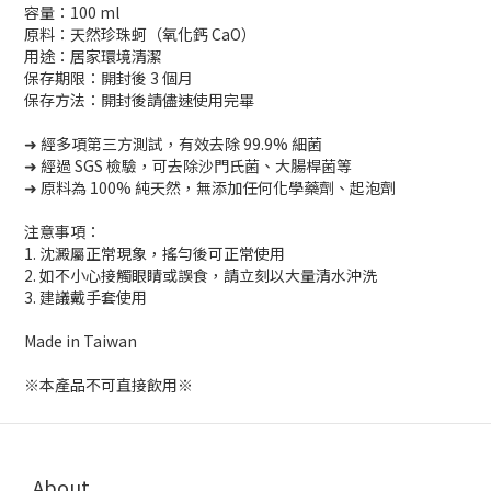
容量：100 ml
原料：天然珍珠蚵（氧化鈣 CaO）
用途：居家環境清潔
保存期限：開封後 3 個月
保存方法：開封後請儘速使用完畢
➜ 經多項第三方測試，有效去除 99.9% 細菌
➜ 經過 SGS 檢驗，可去除沙門氏菌、大腸桿菌等
➜ 原料為 100% 純天然，無添加任何化學藥劑、起泡劑
注意事項：
1. 沈澱屬正常現象，搖勻後可正常使用
2. 如不小心接觸眼睛或誤食，請立刻以大量清水沖洗
3. 建議戴手套使用
Made in Taiwan
※本產品不可直接飲用※
About