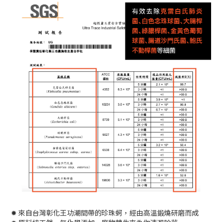
✹ 來自台灣彰化王功潮間帶的珍珠蚵，經由高溫鍛燒研磨而成