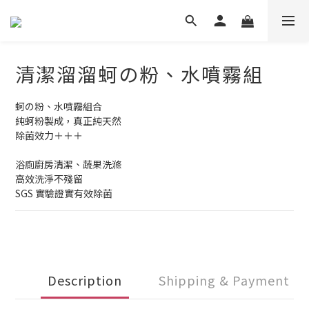
清潔溜溜蚵の粉、水噴霧組
蚵の粉、水噴霧組合
純蚵粉製成，真正純天然
除菌效力＋＋＋
浴廁廚房清潔、蔬果洗滌
高效洗淨不殘留
SGS 實驗證實有效除菌
Description
Shipping & Payment