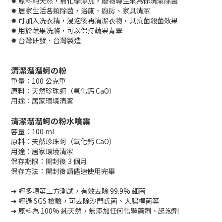
✹ 原料純天然，無化學添加，廢物轉生來為你清潔除菌
✹ 居家生活各類除菌，浴廁、廚房、家具清潔
✹ 可加入洗衣精，浸泡後再清潔衣物，具抗菌殺菌效果
✹ 用於蔬果洗滌，可以保持蔬果青翠
✹ 台灣研發、台灣製造
清潔溜溜蚵の粉
重量：100 公克重
原料：天然珍珠蚵（氧化鈣 CaO）
用途：居家環境清潔
清潔溜溜蚵の粉水噴霧
容量：100 ml
原料：天然珍珠蚵（氧化鈣 CaO）
用途：居家環境清潔
保存期限：開封後 3 個月
保存方法：開封後請儘速使用完畢
➜ 經多項第三方測試，有效去除 99.9% 細菌
➜ 經過 SGS 檢驗，可去除沙門氏菌、大腸桿菌等
➜ 原料為 100% 純天然，無添加任何化學藥劑、起泡劑