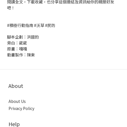
閱讀全文，下載收藏，也分享這個連結及資訊給你的親朋好友
吧！
#積極行動指南 #沃草 #民防
腳本企劃：洪國鈞
旁白：葳葳
原畫：嘎嘎
動畫製作：陳東
About
About Us
Privacy Policy
Help