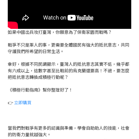
如果中國出兵攻打臺灣，你願意為了保衛家園而戰嗎？
戰爭不只是軍人的事，更需要全體國民有強大的抵抗意志，共同
守護我們所希望的日常生活。
幸好，根據不同民調顯示，臺灣人的抵抗意志其實不低，幾乎都
有六成以上，這數字甚至比戰前的烏克蘭還要高！不過，要怎麼
把抵抗意志轉換成積極行動呢？
《積極行動指南》幫你整理好了！
👉
立即購買
當我們對戰爭有更多的認識與準備，學會自助助人的技能，社會
的防衛力量就越強大。